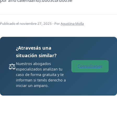
por año calendario).u003cbru003e
Publicado el noviembre 27, 2025 · Por
Agustina Molla
¿Atravesás una
situación similar?
⚖️
Nuestros abogados
Consultanos
especializados analizan tu
caso de forma gratuita y te
informan si tenés derecho a
iniciar un amparo.